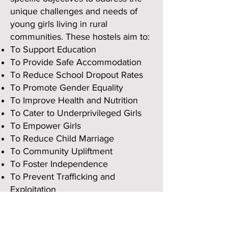
unique challenges and needs of
young girls living in rural
communities. These hostels aim to:
To Support Educatio
n
To Provide Safe Accommodation
To Reduce School Dropout Rates
To Promote Gender Equality
To Improve Health and Nutrition
To Cater to Underprivileged Girls
To Empower Girls
To Reduce Child Marriage
To Community Upliftment
To Foster Independence
To Prevent Trafficking and
Exploitation
To Encourage Higher Education
Overall, Girl Child Hostels in rural
areas of Andhra Pradesh are